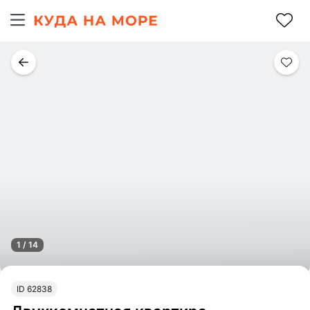
1 / 14
ID 62838