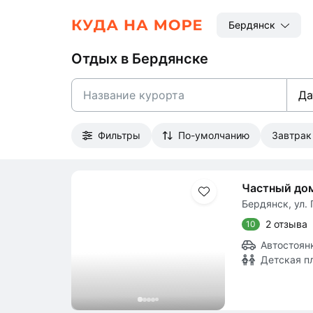
Бердянск
Отдых в Бердянске
Да
Фильтры
По-умолчанию
Завтра
Частный до
Бердянск, ул. 
2 отзыва
10
Автостоян
Детская п