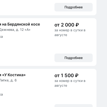
Подробнее
 на Бердянской косе
от 2 000 ₽
Дежнева, д. 12 «А»
за номер в сутки в
августе
ка
Подробнее
 «У Костика»
от 1 500 ₽
Литке, д. 6
за номер в сутки в
августе
ка