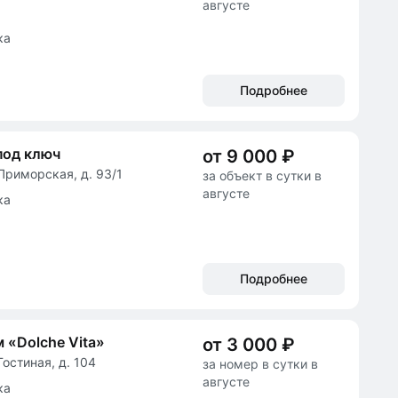
августе
ка
Подробнее
под ключ
от 9 000 ₽
Приморская, д. 93/1
за объект в сутки в
августе
ка
Подробнее
 «Dolche Vita»
от 3 000 ₽
Гостиная, д. 104
за номер в сутки в
августе
ка