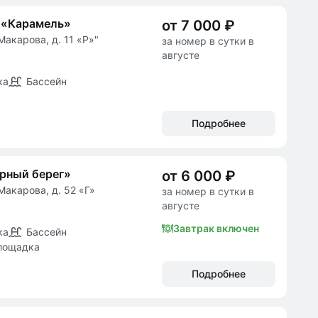
 «Карамель»
от 7 000 ₽
Макарова, д. 11 «Р»"
за номер в сутки в
августе
ка
Бассейн
Подробнее
рный берег»
от 6 000 ₽
Макарова, д. 52 «Г»
за номер в сутки в
августе
Завтрак включен
ка
Бассейн
лощадка
Подробнее