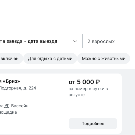
та заезда - дата выезда
2 взрослых
к включен
Для отдыха с детьми
Можно с животными
м «Бриз»
от 5 000 ₽
Подгорная, д. 224
за номер в сутки в
августе
ка
Бассейн
лощадка
Подробнее