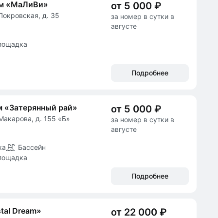
ом «МаЛиВи»
от 5 000 ₽
Покровская, д. 35
за номер в сутки в
августе
лощадка
Подробнее
м «Затерянный рай»
от 5 000 ₽
Макарова, д. 155 «Б»
за номер в сутки в
августе
ка
Бассейн
лощадка
Подробнее
tal Dream»
от 22 000 ₽