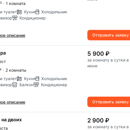
²
·
1 комната
и туалет
Кухня
Холодильник
евизор
Кондиционер
Отправить заявку
ое описание
ира
5 900 ₽
за комнату в сутки в
ест
июне
²
·
2 комнаты
и туалет
Кухня
Холодильник
евизор
Балкон
Кондиционер
Отправить заявку
ое описание
 на двоих
2 900 ₽
за комнату в сутки в
еста