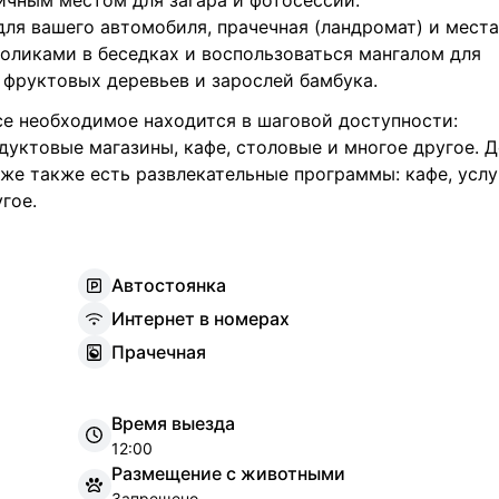
личным местом для загара и фотосессий.
ля вашего автомобиля, прачечная (ландромат) и места
толиками в беседках и воспользоваться мангалом для
фруктовых деревьев и зарослей бамбука.
се необходимое находится в шаговой доступности:
дуктовые магазины, кафе, столовые и многое другое. 
яже также есть развлекательные программы: кафе, услу
гое.
А
втостоянка
И
нтернет в номерах
П
рачечная
Время выезда
12:00
Размещение с животными
Запрещено