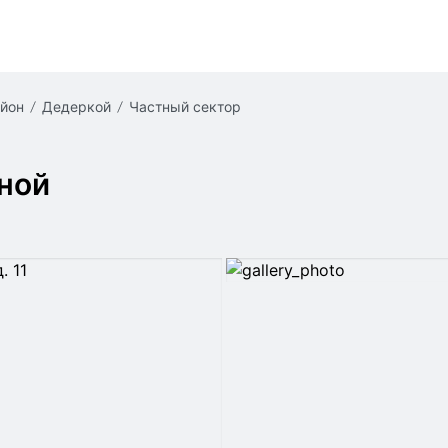
айон
Дедеркой
частный сектор
ной