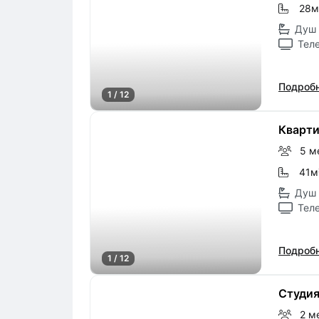
28м
Душ 
Тел
Подробн
1 / 12
Кварт
5 м
41м
Душ 
Тел
Подробн
1 / 12
Студия
2 м