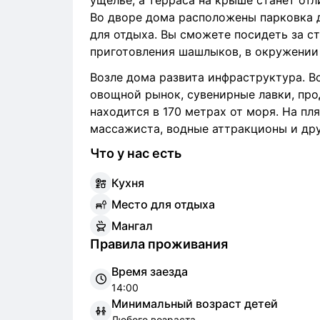
ущелье, а терраса на крыше станет от
Во дворе дома расположены парковка д
для отдыха. Вы сможете посидеть за с
приготовления шашлыков, в окружении 
Возле дома развита инфраструктура. В
овощной рынок, сувенирные лавки, про
находится в 170 метрах от моря. На пл
массажиста, водные аттракционы и дру
Что у нас есть
К
ухня
М
есто для отдыха
М
ангал
Правила проживания
Время заезда
14:00
Минимальный возраст детей
Любого возраста