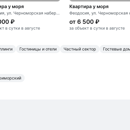
ира у моря
Квартира у моря
Феодосия, ул. Черноморская набережная, д. 1 «И»
000 ₽
от 6 500 ₽
кт в сутки в августе
за объект в сутки в августе
эллинги
гостиницы и отели
частный сектор
гостевые до
Приморский