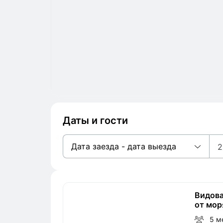
Даты и гости
Дата заезда - дата выезда
2
Видова
от мор
5 м