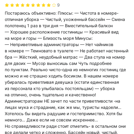
9
Постараюсь объективно: Плюсы: — Чистота в номере-
отличная уборка — Чистый, ухоженный бассейн — Смена
полотенец 1 раз в три дня — Вместительный балкон
— Хорошее расположение гостиницы — Красивый вид
на море и горы — Близость моря Минусы:
— Неприветливые администраторы — Нет чайников
в номере — Темновато в туалете — Не работает настенный
бра — Жёсткий, неудобный матрас — Два стула на номер
для двоих — Мусор выносишь сам Чуть подробнее
по пунктам. Реально чисто-одна из немногих гостиниц где
можно и не страшно ходить босиком. В нашем номере
убиралась приветливая девушка (кстати единственная
из персонала кто улыбалась постояльцам) — уборка
на отлично, очень тщательно и качественно!
Администраторам НЕ зачет по части приветливости -на
лицах мука и страдание, как же мы, туристы надоели…
Хотелось бы видеть радушие и гостеприимство. Хотя бы
немного… Даже если не совсем искреннее…
Но справедливости ради стоит отметить- в остальном они
все делали четко и сложенно. Бассейн новый, чистый.