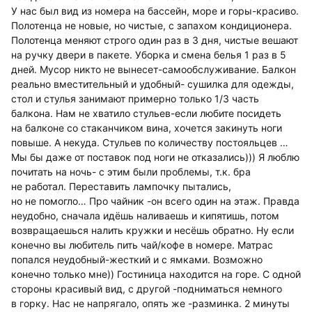
У нас был вид из номера на бассейн, море и горы-красиво.
Полотенца не новые, но чистые, с запахом кондиционера.
Полотенца меняют строго один раз в 3 дня, чистые вешают
на ручку двери в пакете. Уборка и смена белья 1 раз в 5
дней. Мусор никто не вынесет-самообслуживание. Балкон
реально вместительный и удобный- сушилка для одежды,
стол и стулья занимают примерно только 1/3 часть
балкона. Нам не хватило стульев-если любите посидеть
на балконе со стаканчиком вина, хочется закинуть ноги
повыше. А некуда. Стульев по количеству постояльцев …
Мы бы даже от поставок под ноги не отказались))) Я люблю
почитать на ночь- с этим были проблемы, т.к. бра
не работал. Переставить лампочку пытались,
но не помогло… Про чайник -он всего один на этаж. Правда
неудобно, сначала идёшь наливаешь и кипятишь, потом
возвращаешься налить кружки и несёшь обратно. Ну если
конечно вы любитель пить чай/кофе в номере. Матрас
попался неудобный-жесткий и с ямками. Возможно
конечно только мне)) Гостиница находится на горе. С одной
стороны красивый вид, с другой -подниматься немного
в горку. Нас не напрягало, опять же -разминка. 2 минуты