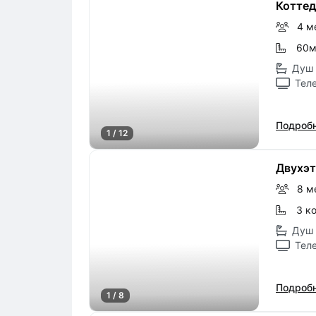
Коттед
4 м
60
Душ 
Тел
Подробн
1 / 12
Двухэ
8 м
3 к
Душ 
Тел
Подробн
1 / 8