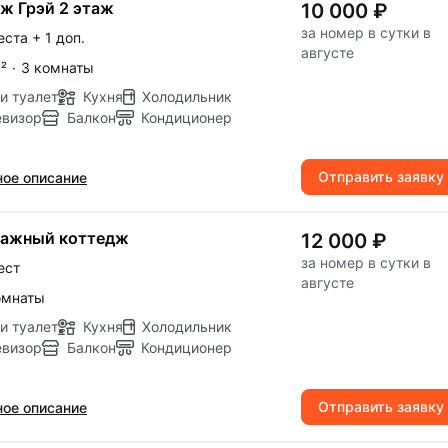
ж Грэй 2 этаж
10 000 ₽
за номер в сутки в
еста
+ 1 доп.
августе
м
²
·
3 комнаты
и туалет
Кухня
Холодильник
евизор
Балкон
Кондиционер
Отправить заявку
ое описание
тажный коттедж
12 000 ₽
за номер в сутки в
ест
августе
омнаты
и туалет
Кухня
Холодильник
евизор
Балкон
Кондиционер
Отправить заявку
ое описание