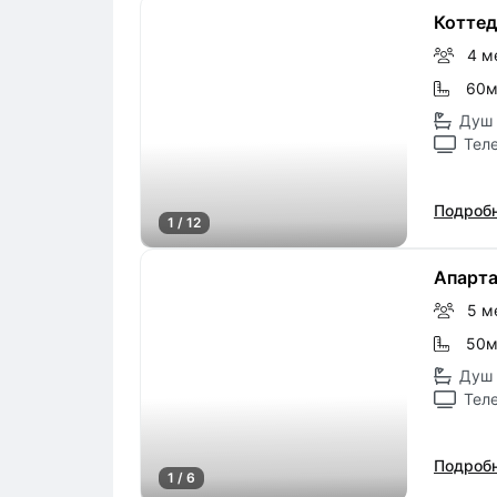
Коттед
4 м
60
Душ 
Тел
Подробн
1 / 12
Апарта
5 м
50
Душ 
Тел
Подробн
1 / 6