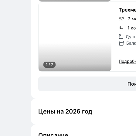
Трехме
3 м
1 к
Душ 
Бал
Подробн
1 / 7
Пок
Цены на 2026 год
Описание