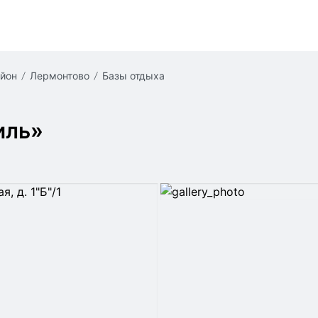
айон
Лермонтово
базы отдыха
иль»