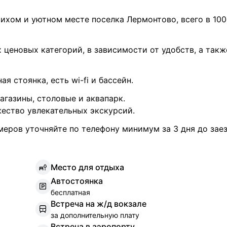
ихом и уютном месте поселка Лермонтово, всего в 100
 ценовых категорий, в зависимости от удобств, а такж
я стоянка, есть wi-fi и бассейн.
газины, столовые и аквапарк.
ство увлекательных экскурсий.
еров уточняйте по телефону минимум за 3 дня до заез
М
есто для отдыха
А
втостоянка
бесплатная
В
стреча на ж/д вокзале
за дополнительную плату
В
стреча в аэропорту