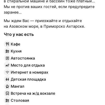
в стиральной машине и бассейн тоже платный…
Мы не против ваших гостей, если предупредите
заранее…
Мы ждем Вас — приезжайте и отдыхайте
на Азовском море, в Приморско Ахтарске.
Что у нас есть
К
афе
К
ухня
А
втостоянка
М
есто для отдыха
И
нтернет в номерах
Д
етская площадка
М
ангал
В
стреча на ж/д вокзале
С
толовая