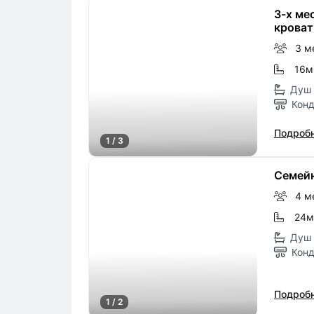
3-х ме
крова
3 м
16м
Душ 
Кон
Подробн
1 / 3
Семейн
4 м
24м
Душ 
Кон
Подробн
1 / 2