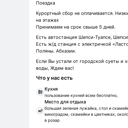
Поездка
Курортный сбор не оплачивается. Низк
на этажах
Принимаем на срок свыше 5 дней.
Есть автостанция Шепси-Туапсе, Шепси
Есть ж/д станция с электричкой «Ласто
Поляны. Абхазии.
Если Вы устали от городской суеты и х
воды, Ждем вас!
Что у нас есть
К
ухня
пользование кухней всем бесплатно,
М
есто для отдыха
большая зеленая лужайка, стол и скамей
виноградом, скамейки в цветниках, окол
в розар