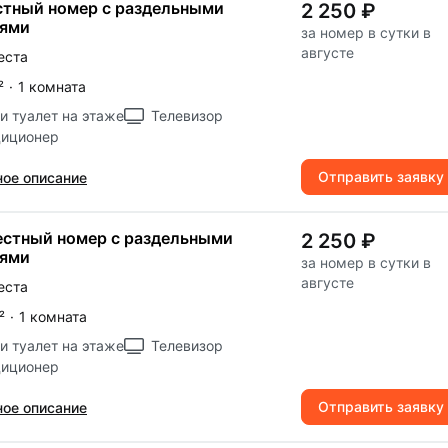
стный номер с раздельными
2 250 ₽
тями
за номер в сутки в
августе
еста
²
·
1 комната
и туалет на этаже
Телевизор
диционер
Отправить заявку
ое описание
стный номер с раздельными
2 250 ₽
тями
за номер в сутки в
августе
еста
²
·
1 комната
и туалет на этаже
Телевизор
диционер
Отправить заявку
ое описание