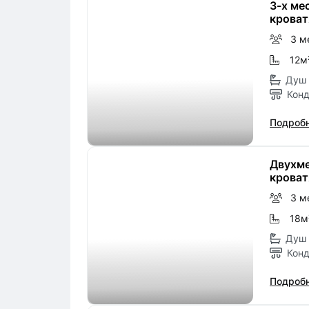
3-х ме
крова
3 м
12м
Душ 
Кон
Подробн
Двухме
крова
3 м
18м
Душ 
Кон
Подробн