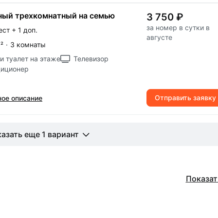
ый трехкомнатный на семью
3 750 ₽
за номер в сутки в
ест
+ 1 доп.
августе
м
²
·
3 комнаты
и туалет на этаже
Телевизор
диционер
Отправить заявку
ое описание
азать еще 1 вариант
Показат