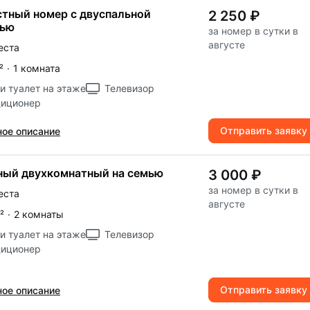
стный номер с двуспальной
2 250 ₽
тью
за номер в сутки в
августе
еста
²
·
1 комната
и туалет на этаже
Телевизор
диционер
Отправить заявку
ое описание
ый двухкомнатный на семью
3 000 ₽
за номер в сутки в
еста
августе
²
·
2 комнаты
и туалет на этаже
Телевизор
диционер
Отправить заявку
ое описание