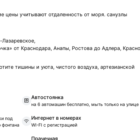
ие цены учитывают отдаленность от моря. санузлы
-Лазаревское,
чка» от Краснодара, Анапы, Ростова до Адлера, Красн
отите тишины и уюта, чистого воздуха, артезианской
А
втостоянка
на 6 автомашин бесплатно, мыть только на улице
И
нтернет в номерах
ки под
о фонтана
WI-FI с регистрацией
П
рачечная