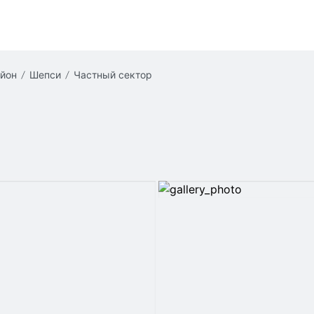
айон
Шепси
частный сектор