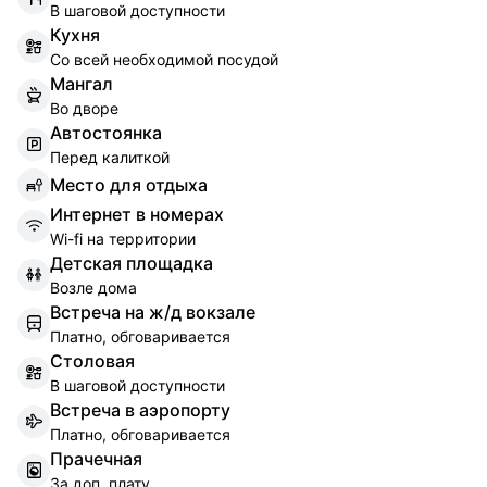
В шаговой доступности
К
ухня
Со всей необходимой посудой
М
ангал
Во дворе
А
втостоянка
Перед калиткой
М
есто для отдыха
И
нтернет в номерах
Wi-fi на территории
Д
етская площадка
Возле дома
В
стреча на ж/д вокзале
Платно, обговаривается
С
толовая
В шаговой доступности
В
стреча в аэропорту
Платно, обговаривается
П
рачечная
За доп. плату