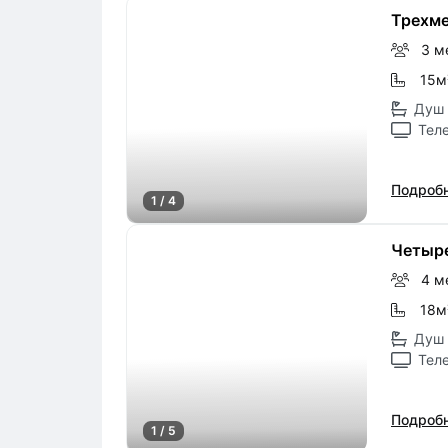
Трехм
3 м
15м
Душ 
Тел
Подробн
1 / 4
Четыр
4 м
18м
Душ 
Тел
Подробн
1 / 5