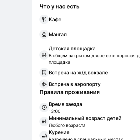
Что у нас есть
К
афе
М
ангал
Д
етская площадка
В общем закрытом дворе есть хорошая д
площадка
В
стреча на ж/д вокзале
В
стреча в аэропорту
Правила проживания
Время заезда
13:00
Минимальный возраст детей
Любого возраста
Курение
Разрешено в специальных местах