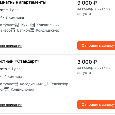
омнатные апартаменты
9 000 ₽
за номер в сутки в
ест
+ 1 доп.
августе
м
²
·
3 комнаты
и туалет
Кухня
Холодильник
евизор
Балкон
Кондиционер
Отправить заявку
ое описание
естный «Стандарт»
3 000 ₽
за номер в сутки в
еста
+ 1 доп.
августе
²
·
1 комната
и туалет
Холодильник
Телевизор
кон
Кондиционер
Отправить заявку
ое описание