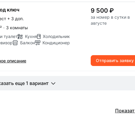
од ключ
9 500 ₽
за номер в сутки в
ест
+ 3 доп.
августе
²
·
3 комнаты
и туалет
Кухня
Холодильник
евизор
Балкон
Кондиционер
Отправить заявку
ое описание
азать еще 1 вариант
Показат