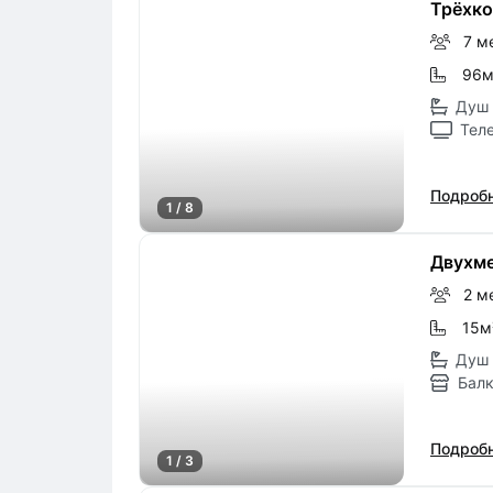
Трёхк
7 м
96
Душ 
Тел
Подробн
1 / 8
Двухм
2 м
15м
Душ 
Бал
Подробн
1 / 3