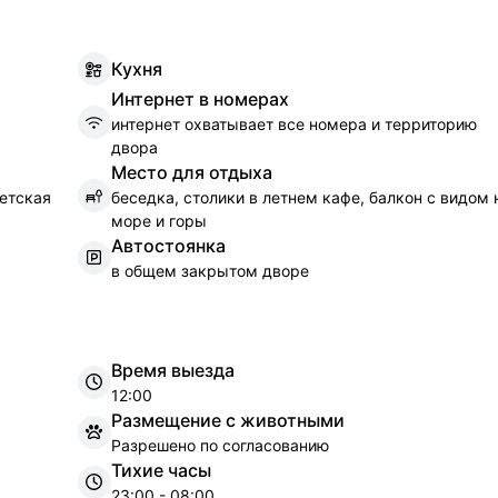
К
ухня
И
нтернет в номерах
интернет охватывает все номера и территорию
двора
М
есто для отдыха
етская
беседка, столики в летнем кафе, балкон с видом 
море и горы
А
втостоянка
в общем закрытом дворе
Время выезда
12:00
Размещение с животными
Разрешено по согласованию
Тихие часы
23:00 - 08:00