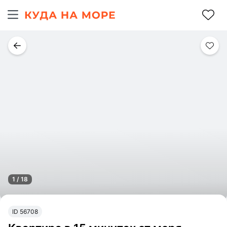
1 / 18
ID 56708