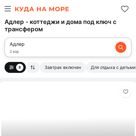
Адлер - коттеджи и дома под ключ с
трансфером
Адлер
2 взр
Завтрак включен
Для отдыха с детьми
8