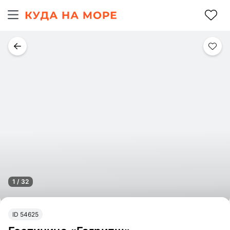
1 / 32
ID 54625