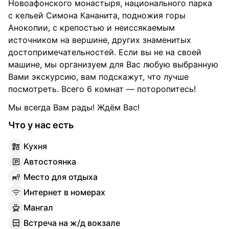
Новоафонского монастыря, национального парка
с кельей Симона Кананита, подножия горы
Анокопии, с крепостью и неиссякаемым
источником на вершине, других знаменитых
достопримечательностей. Если вы не на своей
машине, мы организуем для Вас любую выбранную
Вами экскурсию, вам подскажут, что лучше
посмотреть. Всего 6 комнат — поторопитесь!
Мы всегда Вам рады! Ждём Вас!
Что у нас есть
К
ухня
А
втостоянка
М
есто для отдыха
И
нтернет в номерах
М
ангал
В
стреча на ж/д вокзале