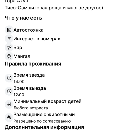
Гора Ахун
Тисо-Самшитовая роща и многое другое)
Что у нас есть
А
втостоянка
И
нтернет в номерах
Б
ар
М
ангал
Правила проживания
Время заезда
14:00
Время выезда
12:00
Минимальный возраст детей
Любого возраста
Размещение с животными
Разрешено по согласованию
Дополнительная информация