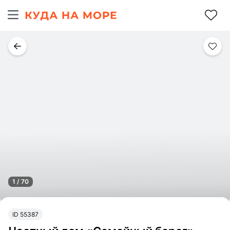
1 / 70
ID 55387