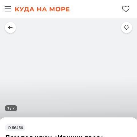
1 / 7
ID 56456