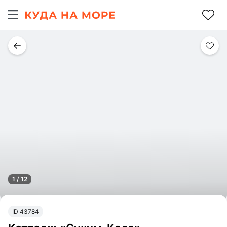
1 / 12
ID 43784