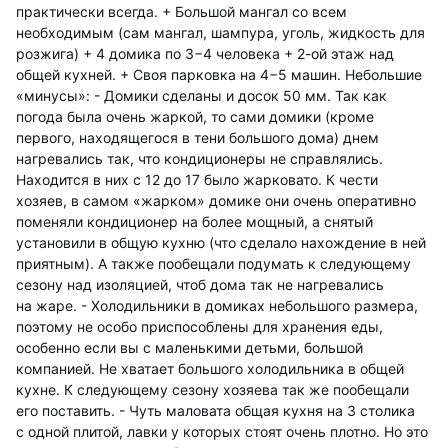
практически всегда. + Большой мангал со всем
необходимым (сам мангал, шампура, уголь, жидкость для
розжига) + 4 домика по 3−4 человека + 2-ой этаж над
общей кухней. + Своя парковка на 4−5 машин. Небольшие
«минусы»: - Домики сделаны и досок 50 мм. Так как
погода была очень жаркой, то сами домики (кроме
первого, находящегося в тени большого дома) днем
нагревались так, что кондиционеры не справлялись.
Находится в них с 12 до 17 было жарковато. К чести
хозяев, в самом «жарком» домике они очень оперативно
поменяли кондиционер на более мощный, а снятый
установили в общую кухню (что сделало нахождение в ней
приятным). А также пообещали подумать к следующему
сезону над изоляцией, чтоб дома так не нагревались
на жаре. - Холодильники в домиках небольшого размера,
поэтому не особо приспособлены для хранения еды,
особенно если вы с маленькими детьми, большой
компанией. Не хватает большого холодильника в общей
кухне. К следующему сезону хозяева так же пообещали
его поставить. - Чуть маловата общая кухня на 3 столика
с одной плитой, лавки у которых стоят очень плотно. Но это