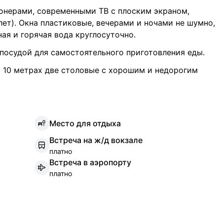
онерами, современными ТВ с плоским экраном,
лет). Окна пластиковые, вечерами и ночами не шумно,
ая и горячая вода круглосуточно.
 посудой для самостоятельного приготовления еды.
в 10 метрах две столовые с хорошим и недорогим
М
есто для отдыха
В
стреча на ж/д вокзале
платно
В
стреча в аэропорту
платно