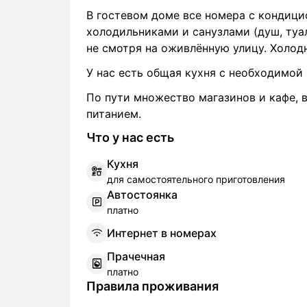
В гостевом доме все номера с кондици
холодильниками и санузлами (душ, туа
не смотря на оживлённую улицу. Холодн
У нас есть общая кухня с необходимой
По пути множество магазинов и кафе, 
питанием.
Что у нас есть
К
ухня
для самостоятельного приготовления
А
втостоянка
платно
И
нтернет в номерах
П
рачечная
платно
Правила проживания