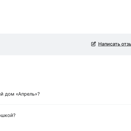
Написать отз
ый дом «Апрель»?
ошкой?