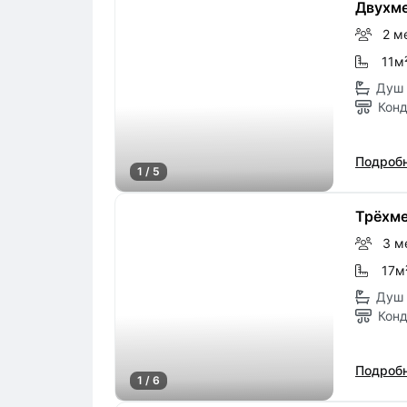
Двухме
2 м
11м
Душ 
Кон
Подробн
1 / 5
Трёхме
3 м
17м
Душ 
Кон
Подробн
1 / 6