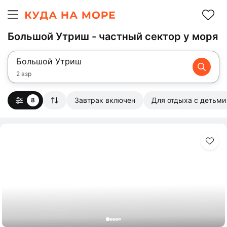
Большой Утриш - частный сектор у моря
Большой Утриш
2 взр
Завтрак включен
Для отдыха с детьми
8