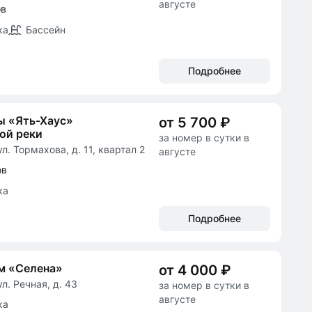
августе
ов
ка
Бассейн
Подробнее
ы «Ять-Хаус»
от 5 700 ₽
ой реки
за номер в сутки в
л. Тормахова, д. 11, квартал 2
августе
ов
ка
Подробнее
м «Селена»
от 4 000 ₽
л. Речная, д. 43
за номер в сутки в
августе
ка