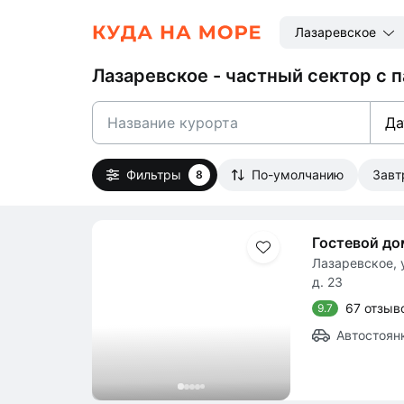
Лазаревское
Лазаревское - частный сектор с 
Да
Фильтры
По-умолчанию
Зав
8
Гостевой д
Лазаревское, 
д. 23
67 отзыв
9.7
Автостоян