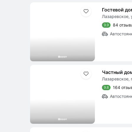
Гостевой до
Лазаревское, у
84 отзыв
9.9
Автостоян
Частный до
Лазаревское, 
164 отзы
9.8
Автостоян