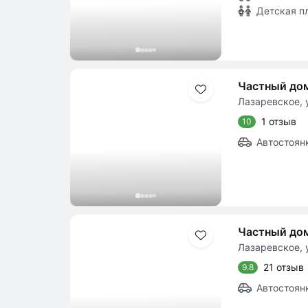
Детская п
Частный до
Лазаревское, у
1 отзыв
10
Автостоян
Частный дом
Лазаревское, у
21 отзыв
9.8
Автостоян