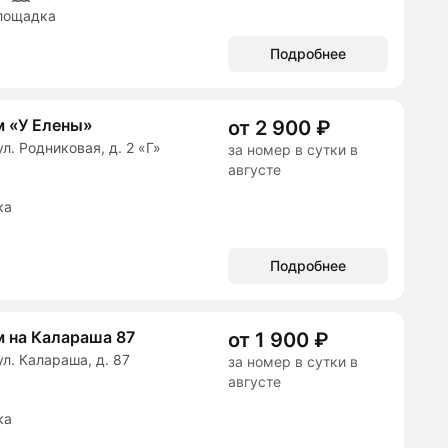
лощадка
Подробнее
м «У Елены»
от 2 900 ₽
л. Родниковая, д. 2 «Г»
за номер в сутки в
августе
ка
Подробнее
 на Калараша 87
от 1 900 ₽
л. Калараша, д. 87
за номер в сутки в
августе
ка