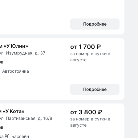
Подробнее
м «У Юлии»
от 1 700 ₽
ул. Изумрудная, д. 37
за номер в сутки в
августе
ов
Автостоянка
Подробнее
 «У Кота»
от 3 800 ₽
л. Партизанская, д. 16/8
за номер в сутки в
августе
ов
ка
Бассейн