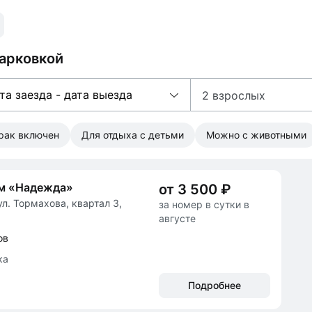
парковкой
та заезда - дата выезда
2 взрослых
трак включен
Для отдыха с детьми
Можно с животными
ом «Надежда»
от 3 500 ₽
ул. Тормахова, квартал 3,
за номер в сутки в
августе
ов
ка
Подробнее