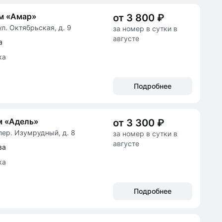
м «Амар»
от 3 800 ₽
л. Октябрьская, д. 9
за номер в сутки в
августе
а
ка
Подробнее
м «Адель»
от 3 300 ₽
пер. Изумрудный, д. 8
за номер в сутки в
августе
ва
ка
Подробнее