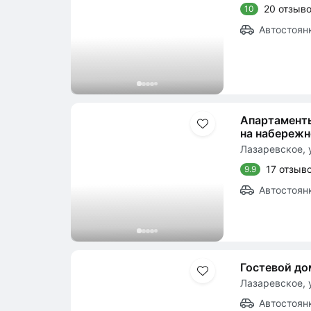
20 отзыв
10
Автостоян
Апартамент
на набережн
Лазаревское, у
17 отзыв
9.9
Автостоян
Гостевой до
Лазаревское, у
Автостоян