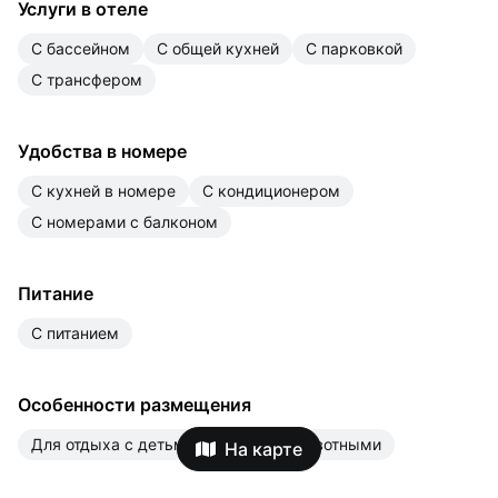
Услуги в отеле
с бассейном
с общей кухней
с парковкой
с трансфером
Удобства в номере
с кухней в номере
с кондиционером
с номерами с балконом
Питание
с питанием
Особенности размещения
для отдыха с детьми
можно с животными
На карте