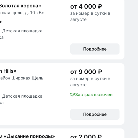
Золотая корона»
от 4 000 ₽
окая щель, д. 10 «Б»
за номер в сутки в
августе
ов
Детская площадка
ка
Подробнее
 Hills»
от 9 000 ₽
район Широкая Щель
за номер в сутки в
августе
Завтрак включен
Детская площадка
ка
Подробнее
ом «Дыхание природы»
от 2 000 ₽