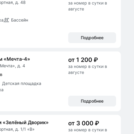
ортная, д. 48
за номер в сутки в
августе
в
ка
Бассейн
Подробнее
м «Мечта-4»
от 1 200 ₽
Мечта», д. 4
за номер в сутки в
августе
ов
Детская площадка
ка
Подробнее
м «Зелёный Дворик»
от 3 000 ₽
ортная, д. 1/1 «В»
за номер в сутки в