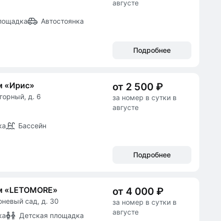
августе
лощадка
Автостоянка
Подробнее
м «Ирис»
от 2 500 ₽
горный, д. 6
за номер в сутки в
августе
ка
Бассейн
Подробнее
м «LETOMORE»
от 4 000 ₽
оневый сад, д. 30
за номер в сутки в
августе
ка
Детская площадка