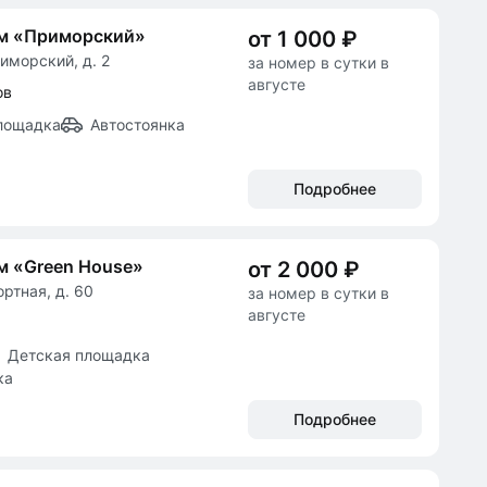
ом «Приморский»
от 1 000 ₽
иморский, д. 2
за номер в сутки в
августе
ов
лощадка
Автостоянка
Подробнее
м «Green House»
от 2 000 ₽
ортная, д. 60
за номер в сутки в
августе
Детская площадка
ка
Подробнее