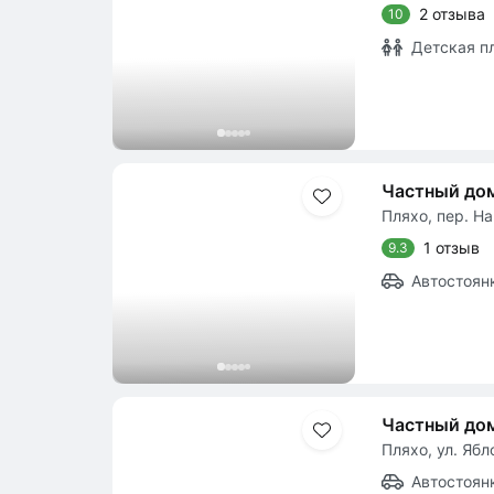
2 отзыва
10
Детская п
Частный до
Пляхо, пер. На
1 отзыв
9.3
Автостоян
Частный до
Пляхо, ул. Ябл
Автостоян