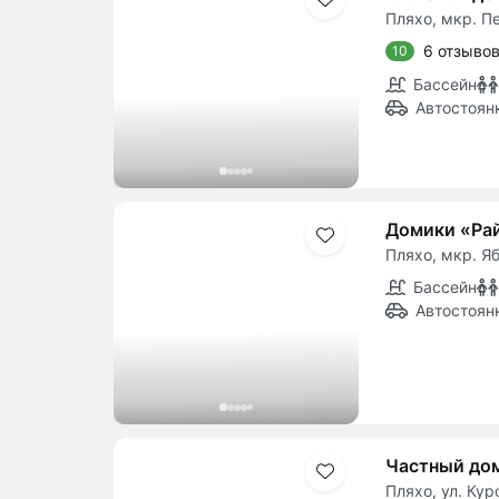
Пляхо, мкр. П
6 отзыво
10
Бассейн
Автостоян
Домики «Рай
Пляхо, мкр. Яб
Бассейн
Автостоян
Частный до
Пляхо, ул. Кур