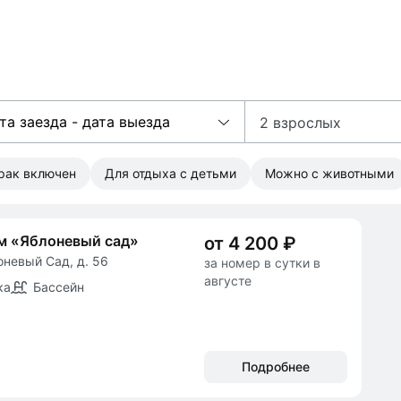
та заезда - дата выезда
2 взрослых
трак включен
Для отдыха с детьми
Можно с животными
м «Яблоневый сад»
от 4 200 ₽
оневый Сад, д. 56
за номер в сутки в
августе
ка
Бассейн
Подробнее