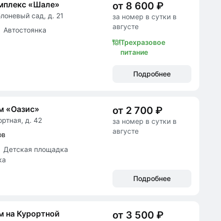
омплекс «Шале»
от 8 600 ₽
лоневый сад, д. 21
за номер в сутки в
августе
Автостоянка
Трехразовое
питание
Подробнее
м «Оазис»
от 2 700 ₽
ортная, д. 42
за номер в сутки в
августе
ов
Детская площадка
ка
Подробнее
м на Курортной
от 3 500 ₽