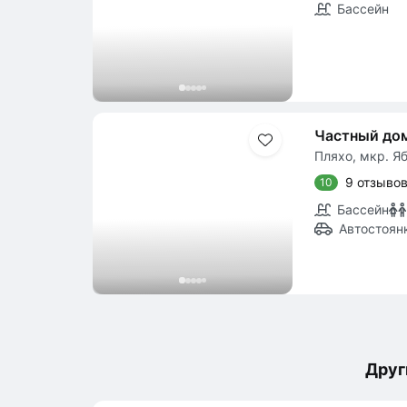
Бассейн
Частный до
Пляхо, мкр. Я
9 отзыво
10
Бассейн
Автостоян
Друг