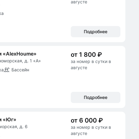
августе
в
ка
Подробнее
м «AlexHoume»
от 1 800 ₽
номорская, д. 1 «А»
за номер в сутки в
августе
ка
Бассейн
Подробнее
м «Юг»
от 6 000 ₽
морская, д. 6
за номер в сутки в
августе
в