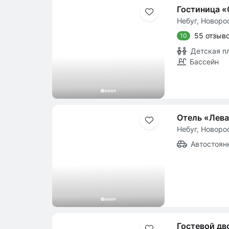
Гостиница «G
Небуг, Новоро
55 отзыв
10
Детская п
Бассейн
Отель «Лев
Небуг, Новоро
Автостоян
Гостевой дв