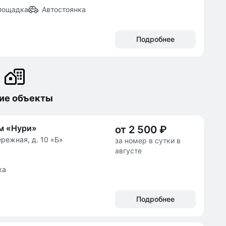
лощадка
Автостоянка
Подробнее
ие объекты
м «Нури»
от 2 500 ₽
ережная, д. 10 «Б»
за номер в сутки в
августе
ка
Подробнее