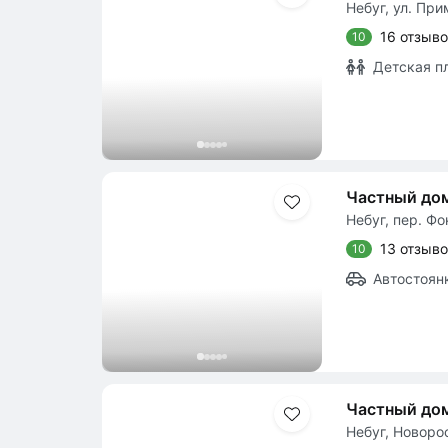
Небуг, ул. При
16 отзыв
10
Детская п
Частный до
Небуг, пер. Фо
13 отзыв
10
Автостоян
Частный дом
Небуг, Новоро