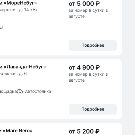
ом «МореНебуг»
от 5 000 ₽
морская, д. 14 «А»
за номер в сутки в
августе
ка
Подробнее
м «Лаванда-Небуг»
от 4 900 ₽
ережная, д. 6
за номер в сутки в
августе
лощадка
Автостоянка
Подробнее
 «Mare Nero»
от 5 200 ₽