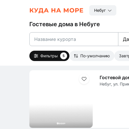
Небуг
Гостевые дома в Небуге
Да
Фильтры
По-умолчанию
Зав
5
Гостевой дом
Небуг, ул. При