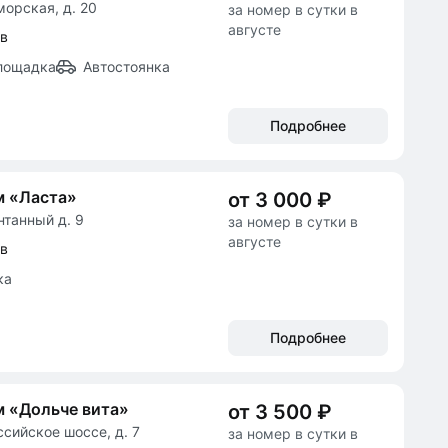
морская, д. 20
за номер в сутки в
августе
ов
лощадка
Автостоянка
Подробнее
м «Ласта»
от 3 000 ₽
нтанный д. 9
за номер в сутки в
августе
ов
ка
Подробнее
 «Дольче вита»
от 3 500 ₽
ссийское шоссе, д. 7
за номер в сутки в