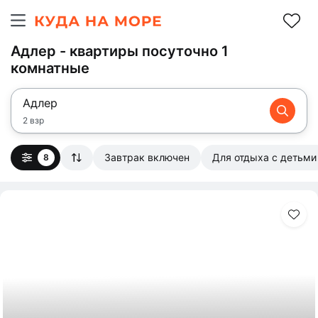
Адлер - квартиры посуточно 1
комнатные
Адлер
2 взр
Завтрак включен
Для отдыха с детьми
8