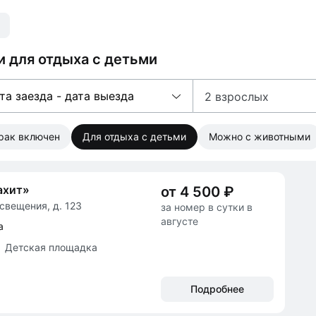
и для отдыха с детьми
та заезда - дата выезда
2 взрослых
трак включен
Для отдыха с детьми
Можно с животными
ахит»
от 4 500 ₽
свещения, д. 123
за номер в сутки в
августе
а
Детская площадка
Подробнее