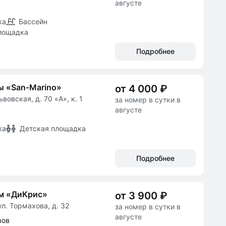
августе
ка
Бассейн
лощадка
Подробнее
ы «San-Marino»
от 4 000 ₽
ьвовская, д. 70 «А», к. 1
за номер в сутки в
августе
ка
Детская площадка
Подробнее
ом «ДиКрис»
от 3 900 ₽
л. Тормахова, д. 32
за номер в сутки в
августе
вов