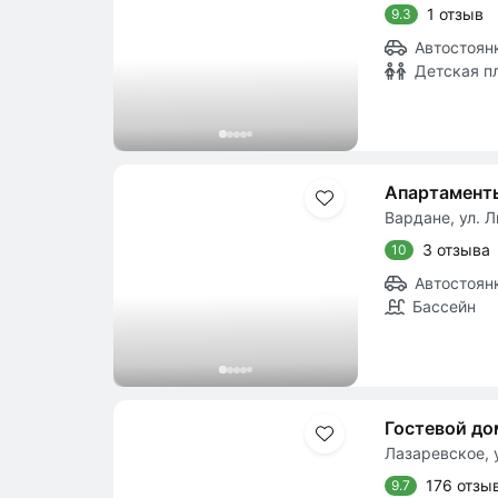
1 отзыв
9.3
Автостоян
Детская п
Апартамент
Вардане, ул. Л
3 отзыва
10
Автостоян
Бассейн
Гостевой д
Лазаревское, у
176 отзы
9.7