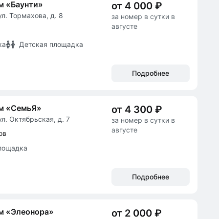
м «Баунти»
от 4 000 ₽
л. Тормахова, д. 8
за номер в сутки в
августе
ка
Детская площадка
Подробнее
ом «СемьЯ»
от 4 300 ₽
л. Октябрьская, д. 7
за номер в сутки в
августе
ов
лощадка
Подробнее
м «Элеонора»
от 2 000 ₽