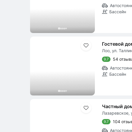
Автостоян
Бассейн
Гостевой д
Лоо, ул. Талли
54 отзыв
9.7
Автостоян
Бассейн
Частный до
Лазаревское, у
104 отзы
9.7
Автостоян