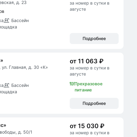
евская, д. 23
за номер в сутки в
августе
ов
ка
Бассейн
лощадка
Подробнее
а»
от 11 063 ₽
ул. Главная, д. 30 «К»
за номер в сутки в
августе
Трехразовое
ка
Бассейн
питание
лощадка
Подробнее
ис»
от 15 030 ₽
вободы, д. 50/1
за номер в сутки в