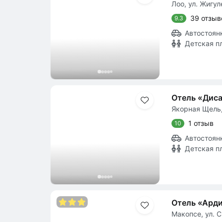
Лоо, ул. Жигул
39 отзыв
9.3
Автостоян
Детская п
Отель «Дис
Якорная Щель, 
1 отзыв
10
Автостоян
Детская п
Отель «Ард
Макопсе, ул. С