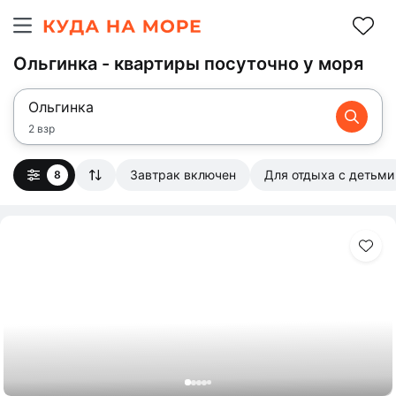
Ольгинка - квартиры посуточно у моря
Ольгинка
2 взр
Завтрак включен
Для отдыха с детьми
8