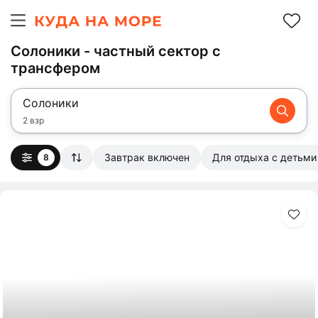
Солоники - частный сектор с
трансфером
Солоники
2 взр
Завтрак включен
Для отдыха с детьми
8