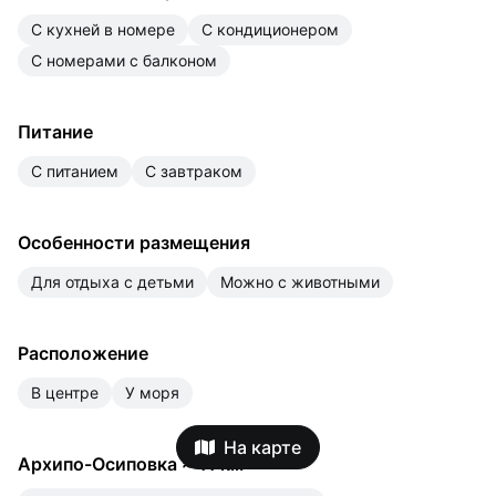
с кухней в номере
с кондиционером
с номерами с балконом
Питание
с питанием
с завтраком
Особенности размещения
для отдыха с детьми
можно с животными
Расположение
в центре
у моря
На карте
Архипо-Осиповка
≈
11 км