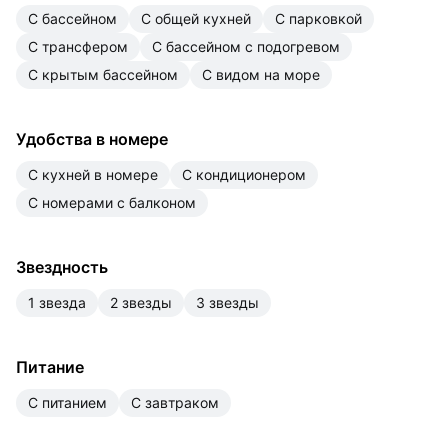
с бассейном
с общей кухней
с парковкой
с трансфером
с бассейном с подогревом
с крытым бассейном
с видом на море
Удобства в номере
с кухней в номере
с кондиционером
с номерами с балконом
Звездность
1 звезда
2 звезды
3 звезды
Питание
с питанием
с завтраком