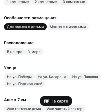
1 комнатные
2 комнатные
3 комнатные
Особенности размещения
для отдыха с детьми
можно с животными
Расположение
в центре
у моря
Улица
на ул. Победы
на ул. Калараша
на ул. Павлова
на ул. Партизанской
Аше
≈
7 км
На карте
Аше гостевые дома
Аше частный сектор